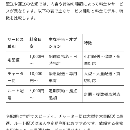
配送や運送の依頼では、内容や荷物の種類によって料金やサービ
スが異なります。以下の表で主なサービス種別と料金モデル、特
徴を比較します。
サービス
料金目
主な手当・オプ
特徴
種別
安
ション
1,000円
配達員指名・日
小口配送・追跡・全
宅配便
～
時指定
国対応
チャータ
10,000
緊急配送・専用
大型・大量配送・貸
ー便
円～
車両
切対応
ルート配
5,000円
定期契約・拠点
定期・複数拠点対応
送
～
追加
宅配便は手軽でスピーディ、チャーター便は大型や大量配送に最
適、ルート配送は法人や定期利用におすすめです。依頼する荷物
や用途によって最適なサービスを選びましょう。